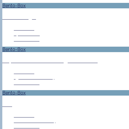
Bento-Box
Bento No. 324
Jan Helke
27. März 2015
0 Comment
Bento-Box
#272 – Griechisches Bringdienstbento
Jan Helke
15. Dezember 2014
0 Comment
Bento-Box
#265
Jan Helke
28. November 2014
0 Comment