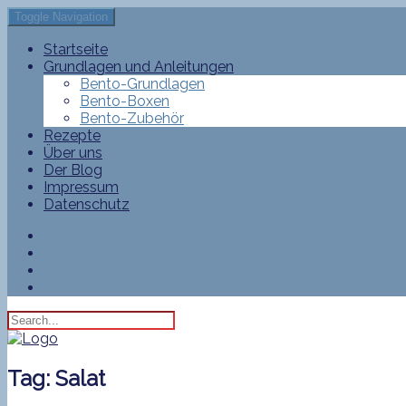
Toggle Navigation
Startseite
Grundlagen und Anleitungen
Bento-Grundlagen
Bento-Boxen
Bento-Zubehör
Rezepte
Über uns
Der Blog
Impressum
Datenschutz
Tag:
Salat