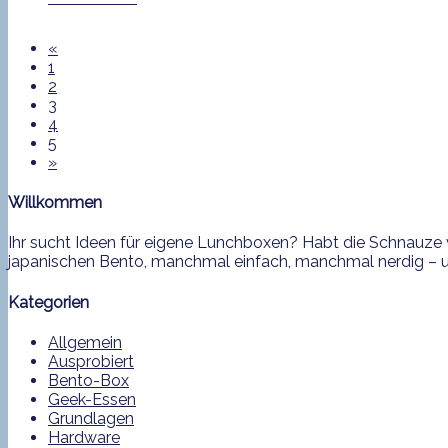
«
1
2
3
4
5
»
Willkommen
Ihr sucht Ideen für eigene Lunchboxen? Habt die Schnauze v
japanischen Bento, manchmal einfach, manchmal nerdig – und
Kategorien
Allgemein
Ausprobiert
Bento-Box
Geek-Essen
Grundlagen
Hardware