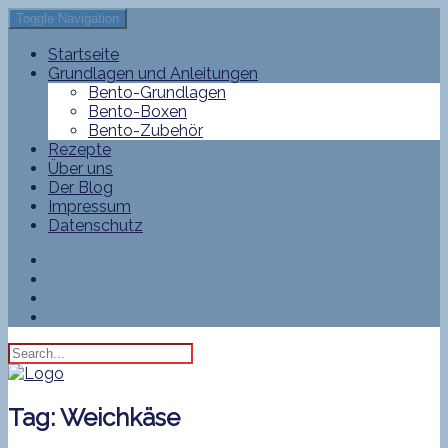
Toggle Navigation
Startseite
Grundlagen und Anleitungen
Bento-Grundlagen
Bento-Boxen
Bento-Zubehör
Rezepte
Über uns
Der Blog
Impressum
Datenschutz
Tag:
Weichkäse