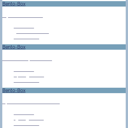
Bento-Box
#76 – Italienisch
Jan Helke
3. Dezember 2013
0 Comment
Bento-Box
(Fast) alles, was rollt
Jan Helke
14. August 2013
0 Comment
Bento-Box
Sprechen sie Drachen?
Jan Helke
13. August 2013
0 Comment