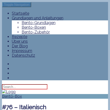
Toggle Navigation
Startseite
Grundlagen und Anleitungen
Bento-Grundlagen
Bento-Boxen
Bento-Zubehör
Rezepte
Über uns
Der Blog
Impressum
Datenschutz
Bento-Box
#76 – Italienisch