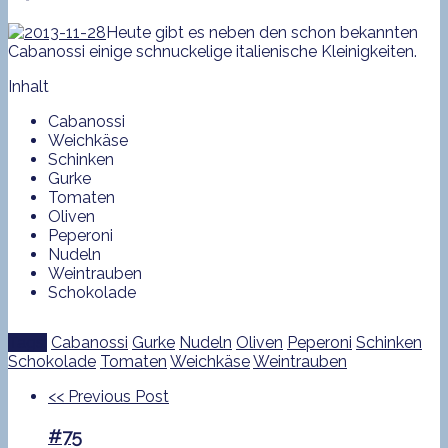
Heute gibt es neben den schon bekannten
Cabanossi einige schnuckelige italienische Kleinigkeiten.
Inhalt
Cabanossi
Weichkäse
Schinken
Gurke
Tomaten
Oliven
Peperoni
Nudeln
Weintrauben
Schokolade
Tags:
Cabanossi
Gurke
Nudeln
Oliven
Peperoni
Schinken
Schokolade
Tomaten
Weichkäse
Weintrauben
<<
Previous Post
#75