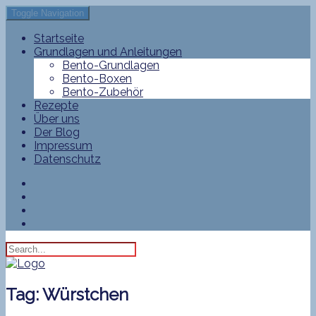
Toggle Navigation
Startseite
Grundlagen und Anleitungen
Bento-Grundlagen
Bento-Boxen
Bento-Zubehör
Rezepte
Über uns
Der Blog
Impressum
Datenschutz
Tag:
Würstchen