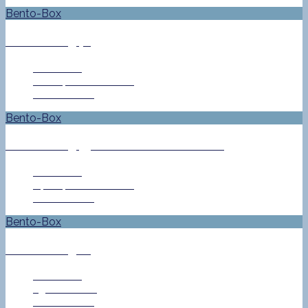
Bento-Box
Bento No. 546
Jan Helke
16. September 2016
0 Comment
Bento-Box
Bento No. 545 – Auf zu neuen Ufern
Jan Helke
14. September 2016
0 Comment
Bento-Box
Bento No. 506
Jan Helke
23. Juni 2016
0 Comment