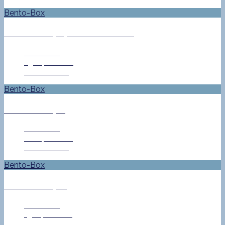
Bento-Box
Bento No. 484 – Knödelbento
Jan Helke
25. April 2016
0 Comment
Bento-Box
Bento No. 481
Jan Helke
18. April 2016
0 Comment
Bento-Box
Bento No. 480
Jan Helke
13. April 2016
0 Comment