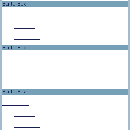
Bento-Box
Bento No. 561
Jan Helke
14. November 2016
0 Comment
Bento-Box
Bento No. 560
Jan Helke
11. November 2016
0 Comment
Bento-Box
Bento No. 559
Jan Helke
9. November 2016
0 Comment