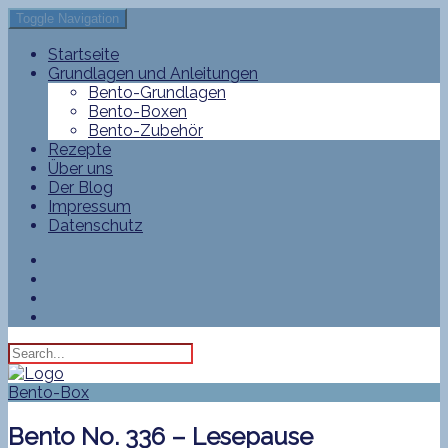
Toggle Navigation
Startseite
Grundlagen und Anleitungen
Bento-Grundlagen
Bento-Boxen
Bento-Zubehör
Rezepte
Über uns
Der Blog
Impressum
Datenschutz
Bento-Box
Bento No. 336 – Lesepause