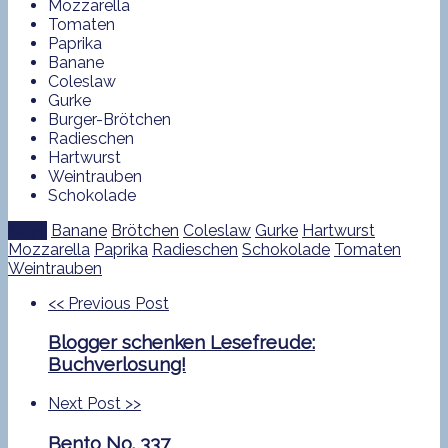
Mozzarella
Tomaten
Paprika
Banane
Coleslaw
Gurke
Burger-Brötchen
Radieschen
Hartwurst
Weintrauben
Schokolade
Tags:
Banane
Brötchen
Coleslaw
Gurke
Hartwurst
Mozzarella
Paprika
Radieschen
Schokolade
Tomaten
Weintrauben
<<
Previous Post
Blogger schenken Lesefreude:
Buchverlosung!
Next Post
>>
Bento No. 337