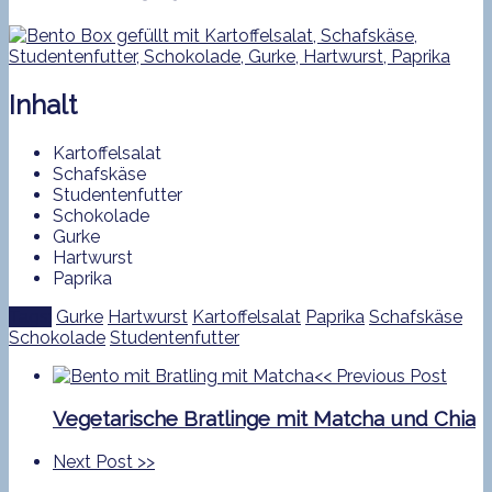
Inhalt
Kartoffelsalat
Schafskäse
Studentenfutter
Schokolade
Gurke
Hartwurst
Paprika
Tags:
Gurke
Hartwurst
Kartoffelsalat
Paprika
Schafskäse
Schokolade
Studentenfutter
<<
Previous Post
Vegetarische Bratlinge mit Matcha und Chia
Next Post
>>