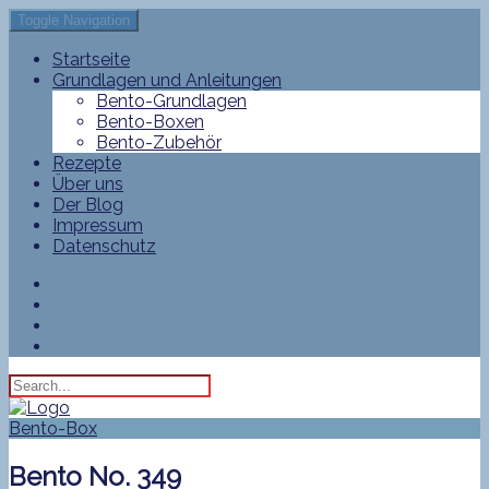
Toggle Navigation
Startseite
Grundlagen und Anleitungen
Bento-Grundlagen
Bento-Boxen
Bento-Zubehör
Rezepte
Über uns
Der Blog
Impressum
Datenschutz
Bento-Box
Bento No. 349