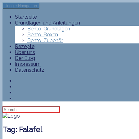
Toggle Navigation
Startseite
Grundlagen und Anleitungen
Bento-Grundlagen
Bento-Boxen
Bento-Zubehör
Rezepte
Über uns
Der Blog
Impressum
Datenschutz
Tag:
Falafel