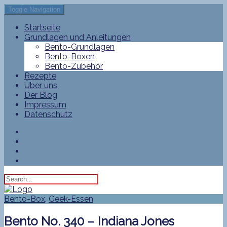
Toggle Navigation
Startseite
Grundlagen und Anleitungen
Bento-Grundlagen
Bento-Boxen
Bento-Zubehör
Rezepte
Über uns
Der Blog
Impressum
Datenschutz
Bento-Box
,
Geek-Essen
Bento No. 340 – Indiana Jones