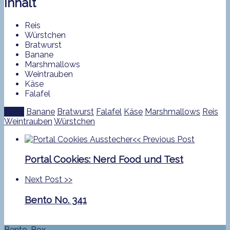
Inhalt
Reis
Würstchen
Bratwurst
Banane
Marshmallows
Weintrauben
Käse
Falafel
Tags:
Banane
Bratwurst
Falafel
Käse
Marshmallows
Reis
Weintrauben
Würstchen
<<
Previous Post
Portal Cookies: Nerd Food und Test
Next Post
>>
Bento No. 341
Bento-Box