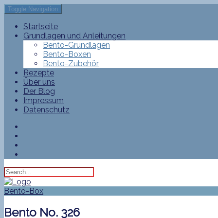
Toggle Navigation
Startseite
Grundlagen und Anleitungen
Bento-Grundlagen
Bento-Boxen
Bento-Zubehör
Rezepte
Über uns
Der Blog
Impressum
Datenschutz
Bento-Box
Bento No. 326