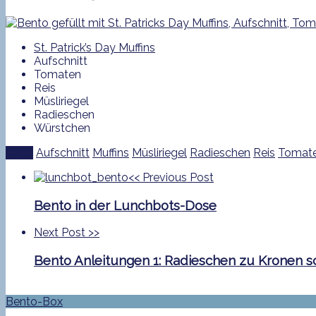
St. Patrick’s Day Muffins
Aufschnitt
Tomaten
Reis
Müsliriegel
Radieschen
Würstchen
Tags:
Aufschnitt
Muffins
Müsliriegel
Radieschen
Reis
Tomat
<<
Previous Post
Bento in der Lunchbots-Dose
Next Post
>>
Bento Anleitungen 1: Radieschen zu Kronen 
Bento-Box