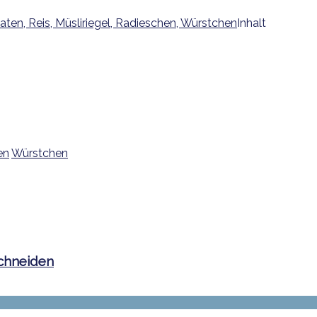
Inhalt
en
Würstchen
schneiden